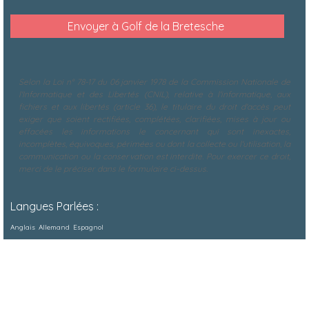
Selon la Loi n° 78-17 du 06 janvier 1978 de la Commission Nationale de
l'Informatique et des Libertés (CNIL), relative à l'informatique, aux
fichiers et aux libertés (article 36), le titulaire du droit d'accès peut
exiger que soient rectifiées, complétées, clarifiées, mises à jour ou
effacées les informations le concernant qui sont inexactes,
incomplètes, équivoques, périmées ou dont la collecte ou l'utilisation, la
communication ou la conservation est interdite. Pour exercer ce droit,
merci de le préciser dans le formulaire ci-dessus.
Langues Parlées :
Anglais
Allemand
Espagnol