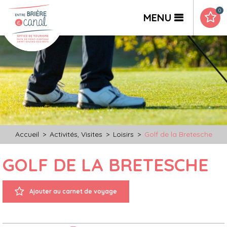
0
MENU
Accueil
>
Activités, Visites
>
Loisirs
>
Golf de la Bretesche
GOLF DE LA BRETESCHE
Ajouter au carnet de voyage