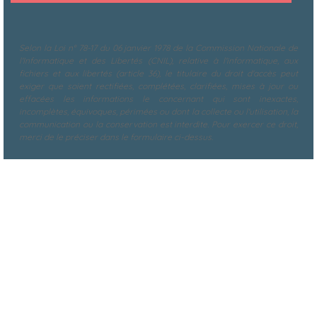
Selon la Loi n° 78-17 du 06 janvier 1978 de la Commission Nationale de
l'Informatique et des Libertés (CNIL), relative à l'informatique, aux
fichiers et aux libertés (article 36), le titulaire du droit d'accès peut
exiger que soient rectifiées, complétées, clarifiées, mises à jour ou
effacées les informations le concernant qui sont inexactes,
incomplètes, équivoques, périmées ou dont la collecte ou l'utilisation, la
communication ou la conservation est interdite. Pour exercer ce droit,
merci de le préciser dans le formulaire ci-dessus.