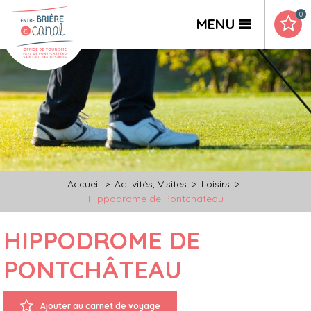
0
MENU
Accueil
>
Activités, Visites
>
Loisirs
>
Hippodrome de Pontchâteau
HIPPODROME DE
PONTCHÂTEAU
Ajouter au carnet de voyage