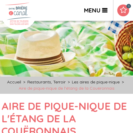
0
MENU
Accueil
>
Restaurants, Terroir
>
Les aires de pique-nique
>
Aire de pique-nique de l'étang de la Couëronnais
AIRE DE PIQUE-NIQUE DE
L'ÉTANG DE LA
COUËRONNAIS