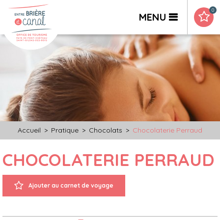
0
MENU
Accueil
>
Pratique
>
Chocolats
>
Chocolaterie Perraud
CHOCOLATERIE PERRAUD
Ajouter au carnet de voyage