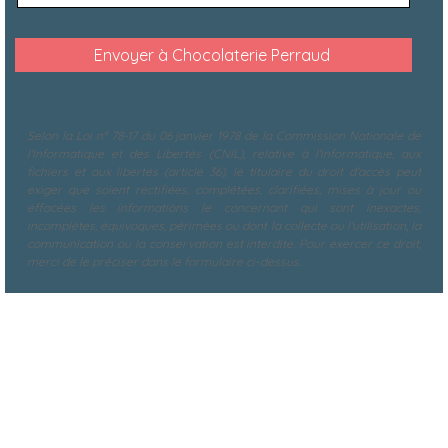
Selon la Loi n° 78-17 du 06 janvier 1978 de la Commission Nationale de
l'Informatique et des Libertés (CNIL), relative à l'informatique, aux
fichiers et aux libertés (article 36), le titulaire du droit d'accès peut
exiger que soient rectifiées, complétées, clarifiées, mises à jour ou
effacées les informations le concernant qui sont inexactes,
incomplètes, équivoques, périmées ou dont la collecte ou l'utilisation, la
communication ou la conservation est interdite. Pour exercer ce droit,
merci de le préciser dans le formulaire ci-dessus.