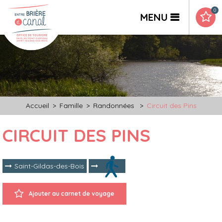
0
MENU
Accueil
>
Famille
>
Randonnées
>
Circuit des Pins
CIRCUIT DES PINS
Saint-Gildas-des-Bois
Ajouter au carnet de voyage