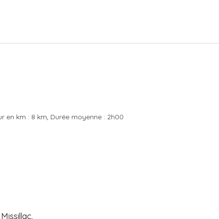
r en km :
8 km
Durée moyenne :
2h00
issillac.