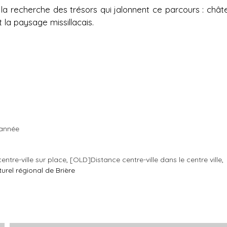
 la recherche des trésors qui jalonnent ce parcours : chât
 la paysage missillacais.
'année
ntre-ville
sur place
[OLD]Distance centre-ville
dans le centre ville
urel régional de Brière