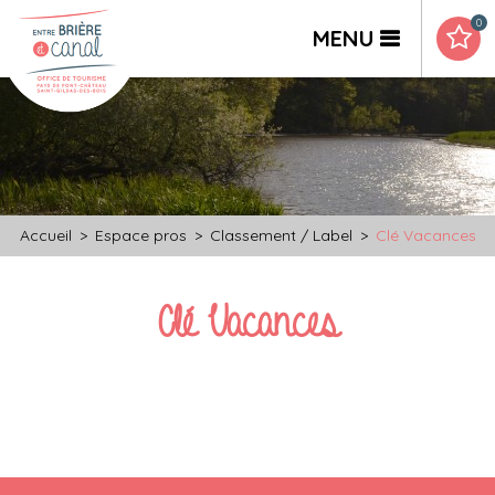
0
MENU
Accueil
>
Espace pros
>
Classement / Label
>
Clé Vacances
Clé Vacances