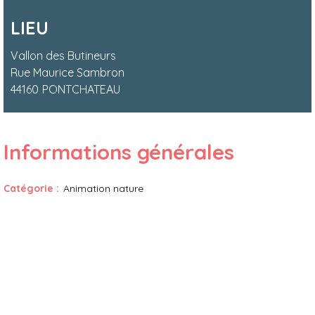
LIEU
Vallon des Butineurs
Rue Maurice Sambron
44160
PONTCHATEAU
Informations générales
Catégorie
:
Animation nature