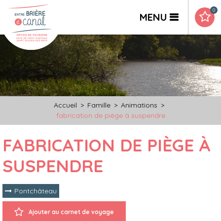
0
MENU
Accueil
>
Famille
>
Animations
>
fabrication de piège à suspendre
FABRICATION DE PIÈGE À
SUSPENDRE
Pontchâteau
Ajouter au carnet de voyage