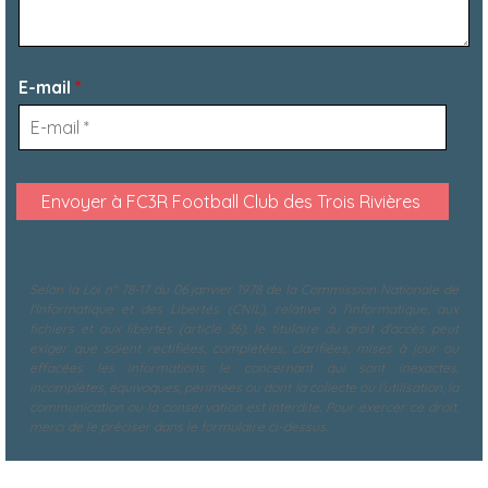
E-mail
*
Selon la Loi n° 78-17 du 06 janvier 1978 de la Commission Nationale de
l'Informatique et des Libertés (CNIL), relative à l'informatique, aux
fichiers et aux libertés (article 36), le titulaire du droit d'accès peut
exiger que soient rectifiées, complétées, clarifiées, mises à jour ou
effacées les informations le concernant qui sont inexactes,
incomplètes, équivoques, périmées ou dont la collecte ou l'utilisation, la
communication ou la conservation est interdite. Pour exercer ce droit,
merci de le préciser dans le formulaire ci-dessus.