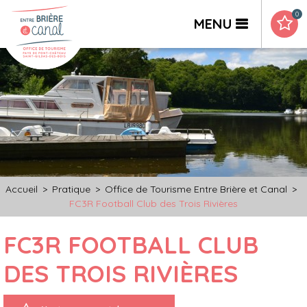
0
MENU
Accueil
>
Pratique
>
Office de Tourisme Entre Brière et Canal
>
FC3R Football Club des Trois Rivières
FC3R FOOTBALL CLUB
DES TROIS RIVIÈRES