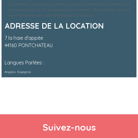
incomplètes, équivoques, périmées ou dont la collecte ou l'utilisation, la
communication ou la conservation est interdite. Pour exercer ce droit,
merci de le préciser dans le formulaire ci-dessus.
ADRESSE DE LA LOCATION
7 la haie d'appée
44160
PONTCHATEAU
Langues Parlées :
Anglais
Espagnol
Suivez-nous