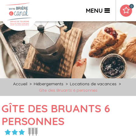
0
MENU
Accueil
>
Hébergements
>
Locations de vacances
>
Gîte des Bruants 6 personnes
GÎTE DES BRUANTS 6
PERSONNES