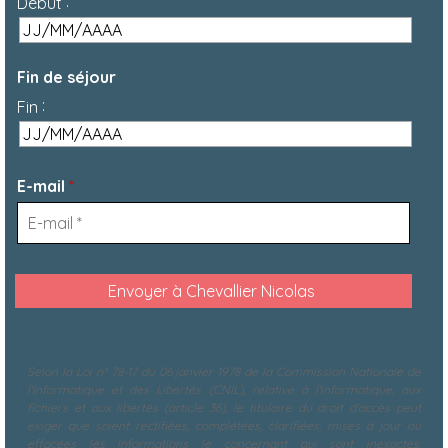
:
Début
Fin de séjour
:
Fin
E-mail
*
Selon la Loi n° 78-17 du 06 janvier 1978 de la Commission Nationale de
l'Informatique et des Libertés (CNIL), relative à l'informatique, aux
fichiers et aux libertés (article 36), le titulaire du droit d'accès peut
exiger que soient rectifiées, complétées, clarifiées, mises à jour ou
effacées les informations le concernant qui sont inexactes,