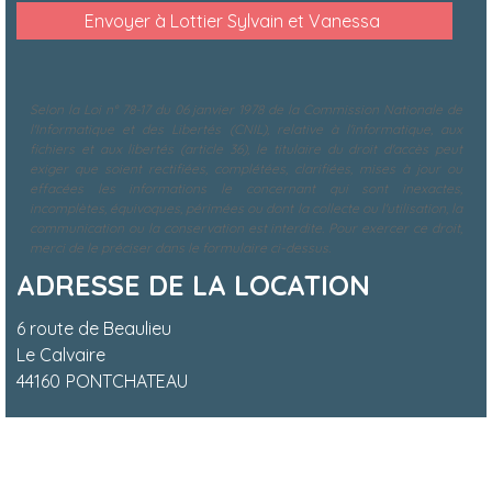
Selon la Loi n° 78-17 du 06 janvier 1978 de la Commission Nationale de
l'Informatique et des Libertés (CNIL), relative à l'informatique, aux
fichiers et aux libertés (article 36), le titulaire du droit d'accès peut
exiger que soient rectifiées, complétées, clarifiées, mises à jour ou
effacées les informations le concernant qui sont inexactes,
incomplètes, équivoques, périmées ou dont la collecte ou l'utilisation, la
communication ou la conservation est interdite. Pour exercer ce droit,
merci de le préciser dans le formulaire ci-dessus.
ADRESSE DE LA LOCATION
6 route de Beaulieu
Le Calvaire
44160
PONTCHATEAU