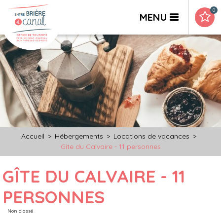
0
MENU
Accueil
>
Hébergements
>
Locations de vacances
>
Gîte du Calvaire - 11 personnes
GÎTE DU CALVAIRE - 11
PERSONNES
Non classé