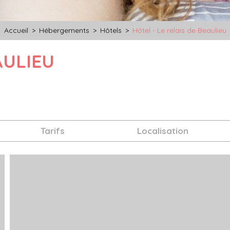
Accueil
>
Hébergements
>
Hôtels
>
Hôtel - Le relais de Beaulieu
AULIEU
Tarifs
Localisation