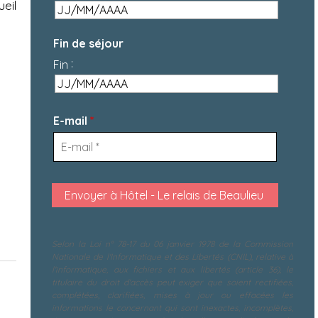
eil
Fin de séjour
:
Fin
E-mail
*
Selon la Loi n° 78-17 du 06 janvier 1978 de la Commission
Nationale de l'Informatique et des Libertés (CNIL), relative à
l'informatique, aux fichiers et aux libertés (article 36), le
titulaire du droit d'accès peut exiger que soient rectifiées,
complétées, clarifiées, mises à jour ou effacées les
informations le concernant qui sont inexactes, incomplètes,