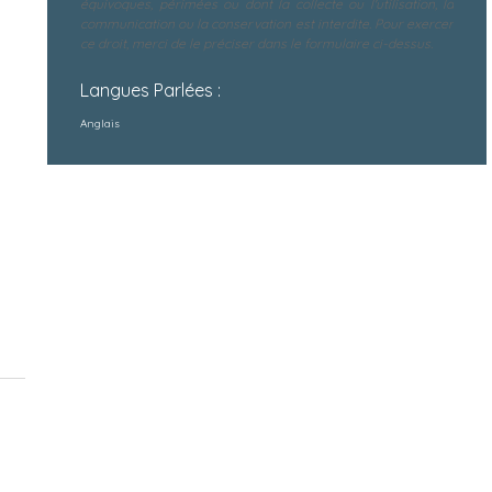
équivoques, périmées ou dont la collecte ou l'utilisation, la
communication ou la conservation est interdite. Pour exercer
ce droit, merci de le préciser dans le formulaire ci-dessus.
Langues Parlées :
Anglais