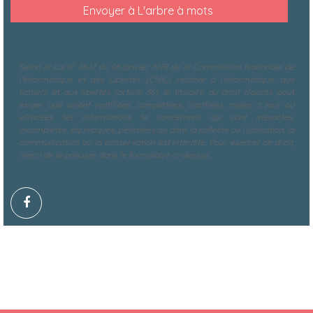
Selon la Loi n° 78-17 du 06 janvier 1978 de la Commission Nationale de
l'Informatique et des Libertés (CNIL), relative à l'informatique, aux
fichiers et aux libertés (article 36), le titulaire du droit d'accès peut
exiger que soient rectifiées, complétées, clarifiées, mises à jour ou
effacées les informations le concernant qui sont inexactes,
incomplètes, équivoques, périmées ou dont la collecte ou l'utilisation, la
communication ou la conservation est interdite. Pour exercer ce droit,
merci de le préciser dans le formulaire ci-dessus.