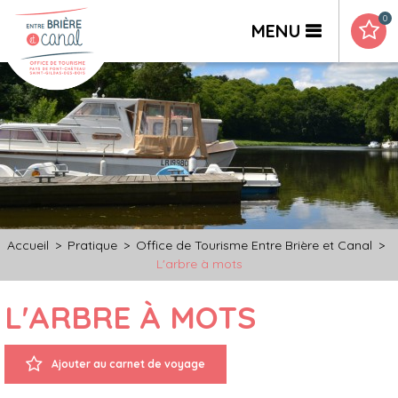
0
MENU
Accueil
>
Pratique
>
Office de Tourisme Entre Brière et Canal
>
L'arbre à mots
L'ARBRE À MOTS
Ajouter au carnet de voyage