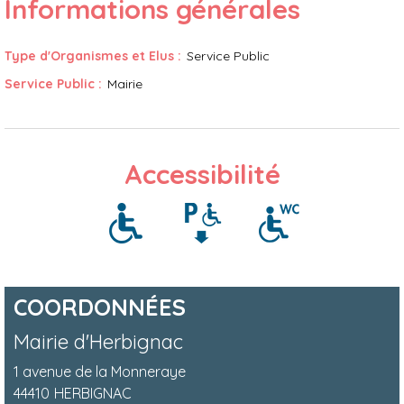
Informations générales
Type d'Organismes et Elus
:
Service Public
Service Public
:
Mairie
Accessibilité
COORDONNÉES
Mairie d'Herbignac
1 avenue de la Monneraye
44410
HERBIGNAC