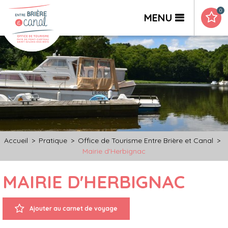
0
MENU
Accueil
>
Pratique
>
Office de Tourisme Entre Brière et Canal
>
Mairie d'Herbignac
MAIRIE D'HERBIGNAC
Ajouter au carnet de voyage