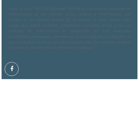
Selon la Loi n° 78-17 du 06 janvier 1978 de la Commission Nationale de
l'Informatique et des Libertés (CNIL), relative à l'informatique, aux
fichiers et aux libertés (article 36), le titulaire du droit d'accès peut
exiger que soient rectifiées, complétées, clarifiées, mises à jour ou
effacées les informations le concernant qui sont inexactes,
incomplètes, équivoques, périmées ou dont la collecte ou l'utilisation, la
communication ou la conservation est interdite. Pour exercer ce droit,
merci de le préciser dans le formulaire ci-dessus.