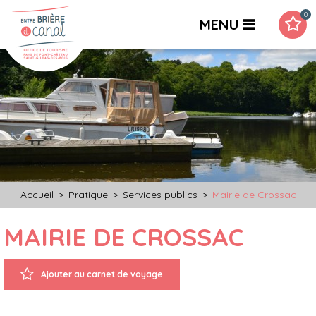
0
MENU
Accueil
>
Pratique
>
Services publics
>
Mairie de Crossac
MAIRIE DE CROSSAC
Ajouter au carnet de voyage