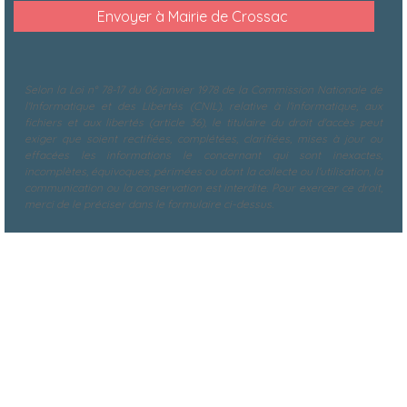
Selon la Loi n° 78-17 du 06 janvier 1978 de la Commission Nationale de
l'Informatique et des Libertés (CNIL), relative à l'informatique, aux
fichiers et aux libertés (article 36), le titulaire du droit d'accès peut
exiger que soient rectifiées, complétées, clarifiées, mises à jour ou
effacées les informations le concernant qui sont inexactes,
incomplètes, équivoques, périmées ou dont la collecte ou l'utilisation, la
communication ou la conservation est interdite. Pour exercer ce droit,
merci de le préciser dans le formulaire ci-dessus.