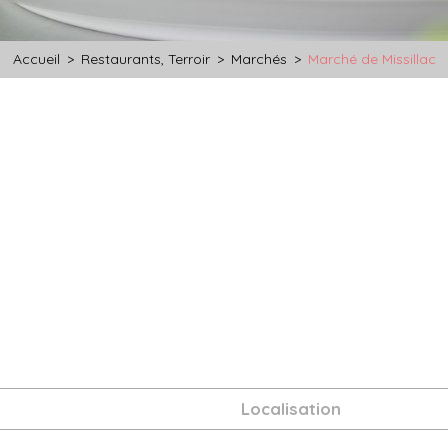
Accueil
>
Restaurants, Terroir
>
Marchés
>
Marché de Missillac
Localisation