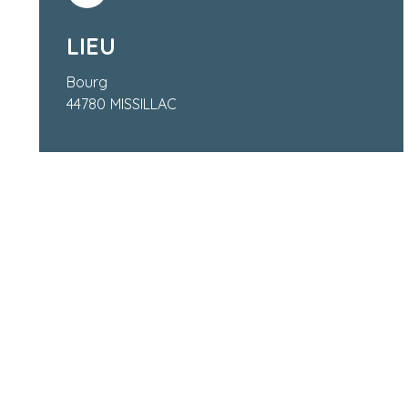
LIEU
Bourg
44780
MISSILLAC