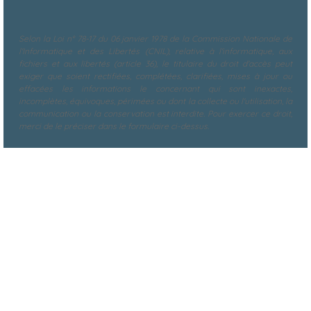
Selon la Loi n° 78-17 du 06 janvier 1978 de la Commission Nationale de
l'Informatique et des Libertés (CNIL), relative à l'informatique, aux
fichiers et aux libertés (article 36), le titulaire du droit d'accès peut
exiger que soient rectifiées, complétées, clarifiées, mises à jour ou
effacées les informations le concernant qui sont inexactes,
incomplètes, équivoques, périmées ou dont la collecte ou l'utilisation, la
communication ou la conservation est interdite. Pour exercer ce droit,
merci de le préciser dans le formulaire ci-dessus.