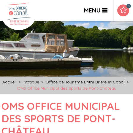
0
MENU
Accueil
>
Pratique
>
Office de Tourisme Entre Brière et Canal
>
OMS Office Municipal des Sports de Pont-Château
OMS OFFICE MUNICIPAL
DES SPORTS DE PONT-
CHÂTEAU