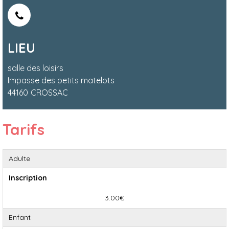
LIEU
salle des loisirs
Impasse des petits matelots
44160
CROSSAC
Tarifs
Adulte
Inscription
3.00€
Enfant