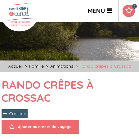
0
MENU
Accueil
>
Famille
>
Animations
>
Rando crêpes à Crossac
RANDO CRÊPES À
CROSSAC
Crossac
Ajouter au carnet de voyage