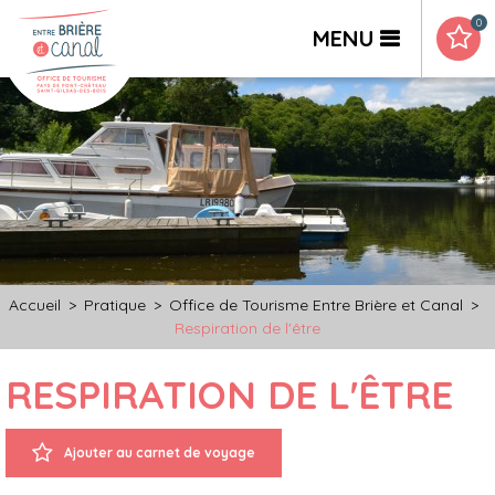
0
MENU
Accueil
>
Pratique
>
Office de Tourisme Entre Brière et Canal
>
Respiration de l'être
RESPIRATION DE L'ÊTRE
Ajouter au carnet de voyage