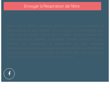
Selon la Loi n° 78-17 du 06 janvier 1978 de la Commission Nationale de
l'Informatique et des Libertés (CNIL), relative à l'informatique, aux
fichiers et aux libertés (article 36), le titulaire du droit d'accès peut
exiger que soient rectifiées, complétées, clarifiées, mises à jour ou
effacées les informations le concernant qui sont inexactes,
incomplètes, équivoques, périmées ou dont la collecte ou l'utilisation, la
communication ou la conservation est interdite. Pour exercer ce droit,
merci de le préciser dans le formulaire ci-dessus.