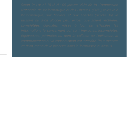
Selon la Loi n° 78-17 du 06 janvier 1978 de la Commission
Nationale de l'Informatique et des Libertés (CNIL), relative à
l'informatique, aux fichiers et aux libertés (article 36), le
titulaire du droit d'accès peut exiger que soient rectifiées,
complétées, clarifiées, mises à jour ou effacées les
informations le concernant qui sont inexactes, incomplètes,
équivoques, périmées ou dont la collecte ou l'utilisation, la
communication ou la conservation est interdite. Pour exercer
ce droit, merci de le préciser dans le formulaire ci-dessus.