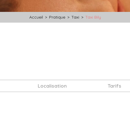
Accueil
>
Pratique
>
Taxi
>
Taxi Bily
Localisation
Tarifs