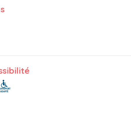
ts
sibilité