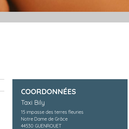
COORDONNÉES
Taxi Bily
15 impasse des terres fleuries
Notre Dame de Grâce
44530
GUENROUET