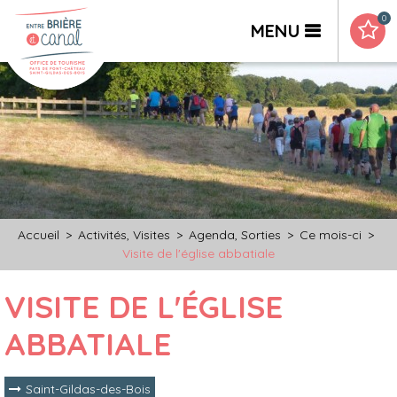
0
MENU
Accueil
>
Activités, Visites
>
Agenda, Sorties
>
Ce mois-ci
>
Visite de l'église abbatiale
VISITE DE L'ÉGLISE
ABBATIALE
Saint-Gildas-des-Bois