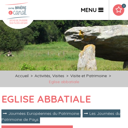
0
MENU
Accueil
>
Activités, Visites
>
Visite et Patrimoine
>
Eglise abbatiale
EGLISE ABBATIALE
Journées Européennes du Patrimoine
,
Les Journées du
Patrimoine de Pays