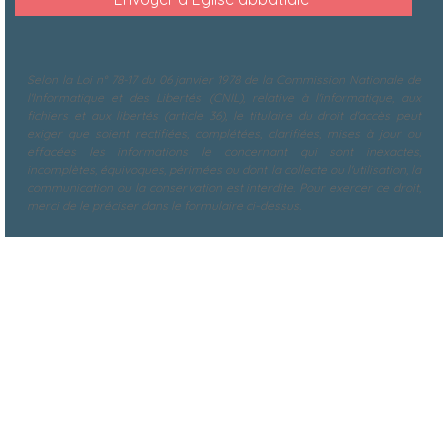
Selon la Loi n° 78-17 du 06 janvier 1978 de la Commission Nationale de
l'Informatique et des Libertés (CNIL), relative à l'informatique, aux
fichiers et aux libertés (article 36), le titulaire du droit d'accès peut
exiger que soient rectifiées, complétées, clarifiées, mises à jour ou
effacées les informations le concernant qui sont inexactes,
incomplètes, équivoques, périmées ou dont la collecte ou l'utilisation, la
communication ou la conservation est interdite. Pour exercer ce droit,
merci de le préciser dans le formulaire ci-dessus.