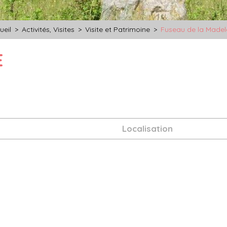
ueil
>
Activités, Visites
>
Visite et Patrimoine
>
Fuseau de la Madel
E
Localisation