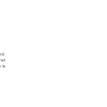
rd-
met
 le