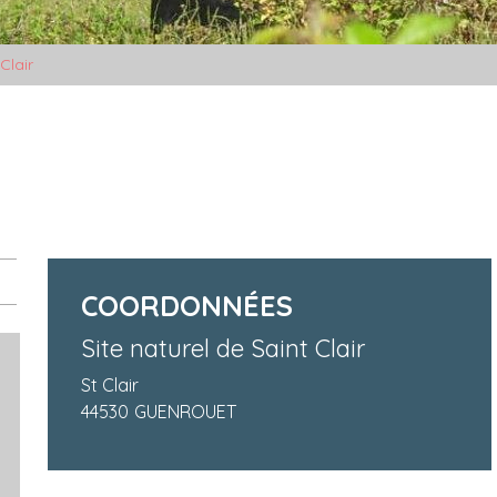
Clair
COORDONNÉES
Site naturel de Saint Clair
St Clair
44530
GUENROUET